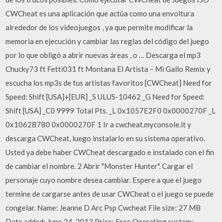
CWCheat es una aplicación que actúa como una envoltura
alrededor de los videojuegos , ya que permite modificar la
memoria en ejecución y cambiar las reglas del código del juego
por lo que obligó a abrir nuevas áreas , o … Descarga el mp3
Chucky73 ft Fetti031 ft Montana El Artista – Mi Gallo Remix y
escucha los mp3s de tus artistas favoritos [CWCheat] Need for
Speed: Shift [USA]+[EUR] _S ULUS-10462 _G Need for Speed:
Shift [USA] _C0 9999 Total Pts. _L 0x1057E2F0 0x0000270F _L
0x1062B780 0x0000270F 1 Ir a cwcheat.myconsole.it y
descarga CWCheat, luego instalarlo en su sistema operativo.
Usted ya debe haber CWCheat descargado e instalado con el fin
de cambiar el nombre. 2 Abrir "Monster Hunter". Cargar el
personaje cuyo nombre desea cambiar. Espere a que el juego
termine de cargarse antes de usar CWCheat o el juego se puede
congelar. Name: Jeanne D Arc Psp Cwcheat File size: 27 MB
Date added: June 24, 2013 Price: Free Operating system: