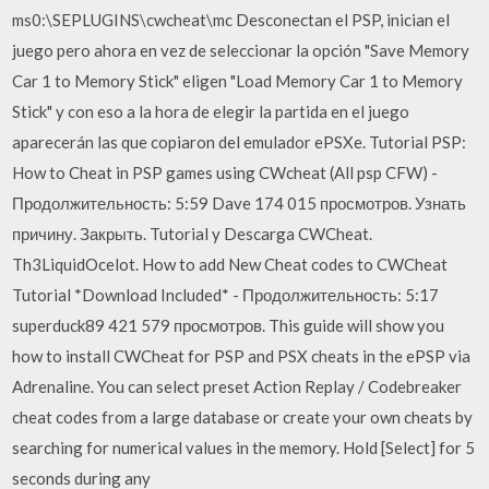
ms0:\SEPLUGINS\cwcheat\mc Desconectan el PSP, inician el
juego pero ahora en vez de seleccionar la opción "Save Memory
Car 1 to Memory Stick" eligen "Load Memory Car 1 to Memory
Stick" y con eso a la hora de elegir la partida en el juego
aparecerán las que copiaron del emulador ePSXe. Tutorial PSP:
How to Cheat in PSP games using CWcheat (All psp CFW) -
Продолжительность: 5:59 Dave 174 015 просмотров. Узнать
причину. Закрыть. Tutorial y Descarga CWCheat.
Th3LiquidOcelot. How to add New Cheat codes to CWCheat
Tutorial *Download Included* - Продолжительность: 5:17
superduck89 421 579 просмотров. This guide will show you
how to install CWCheat for PSP and PSX cheats in the ePSP via
Adrenaline. You can select preset Action Replay / Codebreaker
cheat codes from a large database or create your own cheats by
searching for numerical values in the memory. Hold [Select] for 5
seconds during any