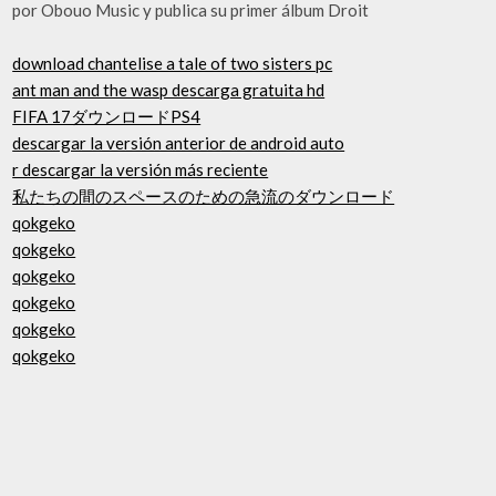
por Obouo Music y publica su primer álbum Droit
download chantelise a tale of two sisters pc
ant man and the wasp descarga gratuita hd
FIFA 17ダウンロードPS4
descargar la versión anterior de android auto
r descargar la versión más reciente
私たちの間のスペースのための急流のダウンロード
qokgeko
qokgeko
qokgeko
qokgeko
qokgeko
qokgeko