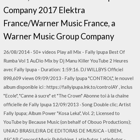
Company 2017 Elektra
France/Warner Music France, a
Warner Music Group Company
26/08/2014 · 50+ videos Play all Mix - Fally Ipupa Best Of
Rumba Vol 1 AuDio Mix by Dj Manu Killer YouTube 2 Heures
avec Fally Ipupa - Duration: 1:59:16. DJ WILLBYS Officiel
898,609 views 09/09/2013 · Fally Ipupa "CONTROL", le nouvel
album disponible ici : https://fallyipupa.lnk.to/controlAY , inclus
"Ecole", "Canne à sucre" et "The Crown" Abonne toi à la chaîne
officielle de Fally Ipupa 12/09/2013 · Song Double clic; Artist
Fally Ipupa; Album Power "Kosa Leka", Vol. 2; Licensed to
YouTube by Because Music (on behalf of Obouo Productions);
UNIAO BRASILEIRA DE EDITORAS DE MUSICA - UBEM,
ASCAP, Concord Music Publishing, LatinAutor, LatinAutor -