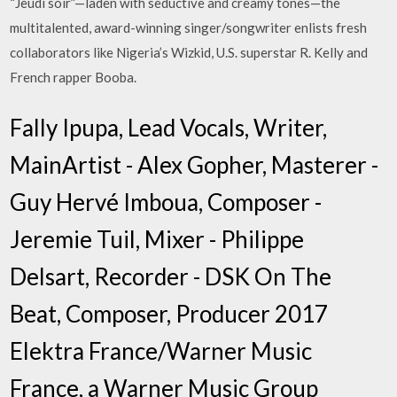
“Jeudi soir”—laden with seductive and creamy tones—the
multitalented, award-winning singer/songwriter enlists fresh
collaborators like Nigeria’s Wizkid, U.S. superstar R. Kelly and
French rapper Booba.
Fally Ipupa, Lead Vocals, Writer,
MainArtist - Alex Gopher, Masterer -
Guy Hervé Imboua, Composer -
Jeremie Tuil, Mixer - Philippe
Delsart, Recorder - DSK On The
Beat, Composer, Producer 2017
Elektra France/Warner Music
France, a Warner Music Group