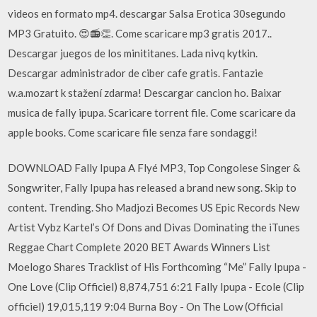
videos en formato mp4. descargar Salsa Erotica 30segundo
MP3 Gratuito. 😍📻👏. Come scaricare mp3 gratis 2017..
Descargar juegos de los minititanes. Lada nivq kytkin.
Descargar administrador de ciber cafe gratis. Fantazie
w.a.mozart k stažení zdarma! Descargar cancion ho. Baixar
musica de fally ipupa. Scaricare torrent file. Come scaricare da
apple books. Come scaricare file senza fare sondaggi!
DOWNLOAD Fally Ipupa A Flyé MP3, Top Congolese Singer &
Songwriter, Fally Ipupa has released a brand new song. Skip to
content. Trending. Sho Madjozi Becomes US Epic Records New
Artist Vybz Kartel’s Of Dons and Divas Dominating the iTunes
Reggae Chart Complete 2020 BET Awards Winners List
Moelogo Shares Tracklist of His Forthcoming “Me” Fally Ipupa -
One Love (Clip Officiel) 8,874,751 6:21 Fally Ipupa - Ecole (Clip
officiel) 19,015,119 9:04 Burna Boy - On The Low (Official