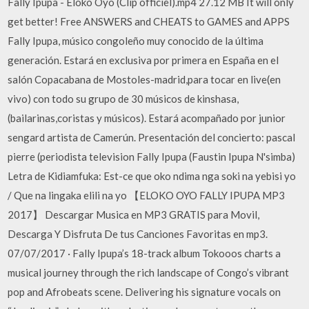
Fally Ipupa - Eloko Oyo (Clip officiel).mp4 27.12 MB It will only
get better! Free ANSWERS and CHEATS to GAMES and APPS
Fally Ipupa, músico congoleño muy conocido de la última
generación. Estará en exclusiva por primera en España en el
salón Copacabana de Mostoles-madrid,para tocar en live(en
vivo) con todo su grupo de 30 músicos de kinshasa,
(bailarinas,coristas y músicos). Estará acompañado por junior
sengard artista de Camerún. Presentación del concierto: pascal
pierre (periodista television Fally Ipupa (Faustin Ipupa N'simba)
Letra de Kidiamfuka: Est-ce que oko ndima nga soki na yebisi yo
/ Que na lingaka elili na yo 【ELOKO OYO FALLY IPUPA MP3
2017】 Descargar Musica en MP3 GRATIS para Movil,
Descarga Y Disfruta De tus Canciones Favoritas en mp3.
07/07/2017 · Fally Ipupa’s 18-track album Tokooos charts a
musical journey through the rich landscape of Congo’s vibrant
pop and Afrobeats scene. Delivering his signature vocals on