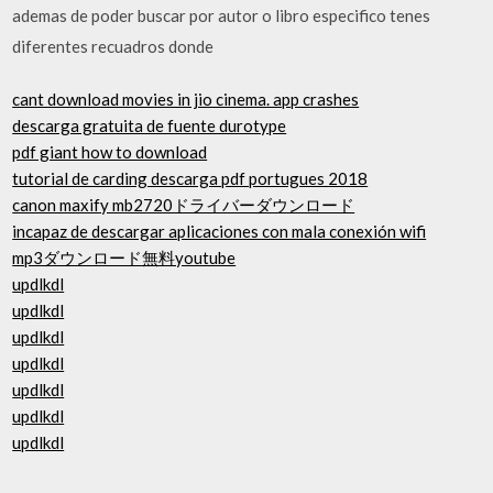
ademas de poder buscar por autor o libro especifico tenes
diferentes recuadros donde
cant download movies in jio cinema. app crashes
descarga gratuita de fuente durotype
pdf giant how to download
tutorial de carding descarga pdf portugues 2018
canon maxify mb2720ドライバーダウンロード
incapaz de descargar aplicaciones con mala conexión wifi
mp3ダウンロード無料youtube
updlkdl
updlkdl
updlkdl
updlkdl
updlkdl
updlkdl
updlkdl