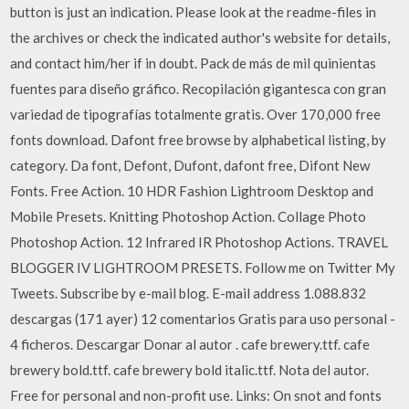
button is just an indication. Please look at the readme-files in
the archives or check the indicated author's website for details,
and contact him/her if in doubt. Pack de más de mil quinientas
fuentes para diseño gráfico. Recopilación gigantesca con gran
variedad de tipografías totalmente gratis. Over 170,000 free
fonts download. Dafont free browse by alphabetical listing, by
category. Da font, Defont, Dufont, dafont free, Difont New
Fonts. Free Action. 10 HDR Fashion Lightroom Desktop and
Mobile Presets. Knitting Photoshop Action. Collage Photo
Photoshop Action. 12 Infrared IR Photoshop Actions. TRAVEL
BLOGGER IV LIGHTROOM PRESETS. Follow me on Twitter My
Tweets. Subscribe by e-mail blog. E-mail address 1.088.832
descargas (171 ayer) 12 comentarios Gratis para uso personal -
4 ficheros. Descargar Donar al autor . cafe brewery.ttf. cafe
brewery bold.ttf. cafe brewery bold italic.ttf. Nota del autor.
Free for personal and non-profit use. Links: On snot and fonts