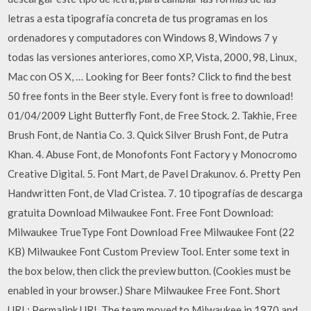
letras a esta tipografía concreta de tus programas en los
ordenadores y computadores con Windows 8, Windows 7 y
todas las versiones anteriores, como XP, Vista, 2000, 98, Linux,
Mac con OS X, … Looking for Beer fonts? Click to find the best
50 free fonts in the Beer style. Every font is free to download!
01/04/2009 Light Butterfly Font, de Free Stock. 2. Takhie, Free
Brush Font, de Nantia Co. 3. Quick Silver Brush Font, de Putra
Khan. 4. Abuse Font, de Monofonts Font Factory y Monocromo
Creative Digital. 5. Font Mart, de Pavel Drakunov. 6. Pretty Pen
Handwritten Font, de Vlad Cristea. 7. 10 tipografías de descarga
gratuita Download Milwaukee Font. Free Font Download:
Milwaukee TrueType Font Download Free Milwaukee Font (22
KB) Milwaukee Font Custom Preview Tool. Enter some text in
the box below, then click the preview button. (Cookies must be
enabled in your browser.) Share Milwaukee Free Font. Short
URL: Permalink URL The team moved to Milwaukee in 1970 and