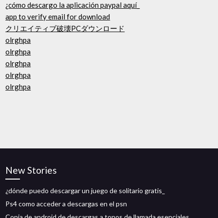
¿cómo descargo la aplicación paypal aquí_
app to verify email for download
クリエイティブ破壊PCダウンロード
olrghpa
olrghpa
olrghpa
olrghpa
olrghpa
New Stories
¿dónde puedo descargar un juego de solitario gratis_
Ps4 como acceder a descargas en el psn
Copia de android de descargas a tonos de llamada esenciales_