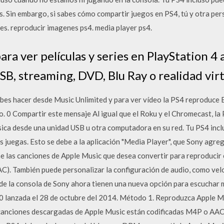
s. Sin embargo, si sabes cómo compartir juegos en PS4, tú y otra pe
es. reproducir imagenes ps4. media player ps4.
ara ver películas y series en PlayStation 4 
B, streaming, DVD, Blu Ray o realidad virt
debes hacer desde Music Unlimited y para ver vídeo la PS4 reproduce
o. 0 Compartir este mensaje Al igual que el Roku y el Chromecast, la
sica desde una unidad USB u otra computadora en su red. Tu PS4 incl
s juegas. Esto se debe a la aplicación "Media Player", que Sony agr
ne las canciones de Apple Music que desea convertir para reproducir 
). También puede personalizar la configuración de audio, como veloc
 de la consola de Sony ahora tienen una nueva opción para escuchar m
2.0 lanzada el 28 de octubre del 2014. Método 1. Reproduzca Apple 
anciones descargadas de Apple Music están codificadas M4P o AAC