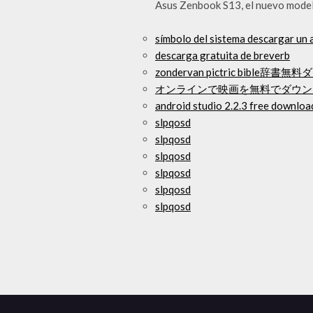
Asus Zenbook S13, el nuevo model
símbolo del sistema descargar un 
descarga gratuita de breverb
zondervan pictric bible
オンラインで映画を無料でダウン
android studio 2.2.3 free downloa
slpqosd
slpqosd
slpqosd
slpqosd
slpqosd
slpqosd