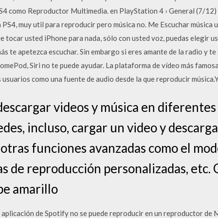
PS4 como Reproductor Multimedia. en PlayStation 4 › General (7/12)
la PS4, muy util para reproducir pero música no. Me Escuchar música
que tocar usted iPhone para nada, sólo con usted voz, puedas elegir ust
más te apetezca escuchar. Sin embargo si eres amante de la radio y te
omePod, Siri no te puede ayudar. La plataforma de vídeo más famosa
s usuarios como una fuente de audio desde la que reproducir músic
descargar videos y música en diferentes
edes, incluso, cargar un video y descarg
 otras funciones avanzadas como el mod
as de reproducción personalizadas, etc.
be amarillo
 aplicación de Spotify no se puede reproducir en un reproductor de 