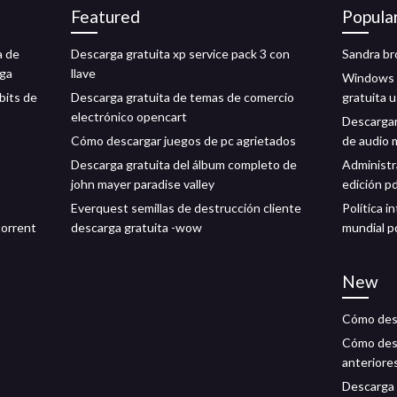
Featured
Popula
a de
Descarga gratuita xp service pack 3 con
Sandra br
rga
llave
Windows 7
bits de
Descarga gratuita de temas de comercio
gratuita 
electrónico opencart
Descargar
Cómo descargar juegos de pc agrietados
de audio
Descarga gratuita del álbum completo de
Administr
john mayer paradise valley
edición p
Everquest semillas de destrucción cliente
Política i
torrent
descarga gratuita -wow
mundial p
New
Cómo desc
Cómo des
anteriore
Descarga 