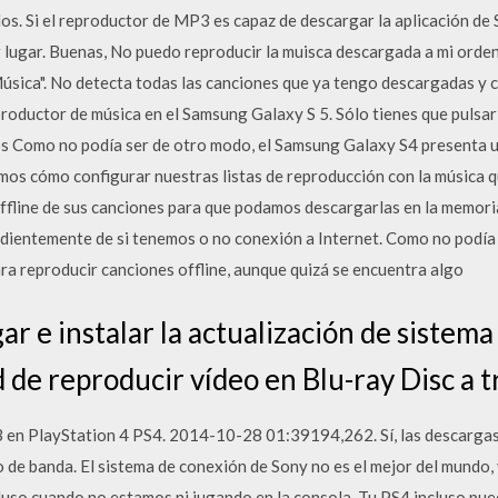
os. Si el reproductor de MP3 es capaz de descargar la aplicación de 
er lugar. Buenas, No puedo reproducir la muisca descargada a mi or
sica". No detecta todas las canciones que ya tengo descargadas y 
roductor de música en el Samsung Galaxy S 5. Sólo tienes que pulsar 
os Como no podí­a ser de otro modo, el Samsung Galaxy S4 presenta
os cómo configurar nuestras listas de reproducción con la música q
fline de sus canciones para que podamos descargarlas en la memoria
endientemente de si tenemos o no conexión a Internet. Como no podía
ra reproducir canciones offline, aunque quizá se encuentra algo
r e instalar la actualización de sistema
ad de reproducir vídeo en Blu-ray Disc a t
 en PlayStation 4 PS4. 2014-10-28 01:39194,262. Sí, las descargas 
o de banda. El sistema de conexión de Sony no es el mejor del mundo
luso cuando no estamos ni jugando en la consola. Tu PS4 incluso pue