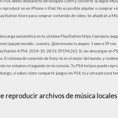
en PS4, debes deshacerte del bloqueo DRM y convertir la Apple Mus
reproducir en un iPhone o iPad. No es posible alquilar o comprar ví
layStation Store para comprar contenido de vídeo. Se añadirán a Mis
/descarga automática en tu sistema PlayStation https Смотреть вид
регистрации онлайн , скачать. Длительность видео: 1 мин и 39 сек.
ayStation 4 PS4. 2014-10-28 01:39194,262. Sí, las descargas en PS4
a. El sistema de conexión de Sony no es el mejor del mundo, y realm
ndo no estamos ni jugando en la consola. Tu PS4 incluso puede repro
embargo, si sabes cómo compartir juegos en PS4, tú y otra persona te
e reproducir archivos de música locales