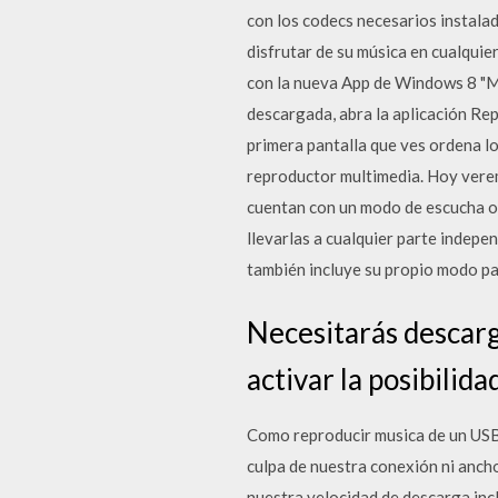
con los codecs necesarios instalad
disfrutar de su música en cualqui
con la nueva App de Windows 8 "Mú
descargada, abra la aplicación Rep
primera pantalla que ves ordena l
reproductor multimedia. Hoy verem
cuentan con un modo de escucha of
llevarlas a cualquier parte indep
también incluye su propio modo pa
Necesitarás descarga
activar la posibilid
Como reproducir musica de un USB
culpa de nuestra conexión ni anch
nuestra velocidad de descarga inc