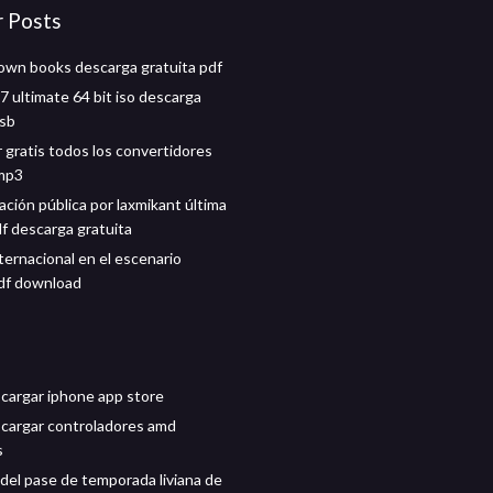
r Posts
own books descarga gratuita pdf
 ultimate 64 bit iso descarga
usb
 gratis todos los convertidores
 mp3
ación pública por laxmikant última
df descarga gratuita
nternacional en el escenario
df download
argar iphone app store
cargar controladores amd
s
del pase de temporada liviana de