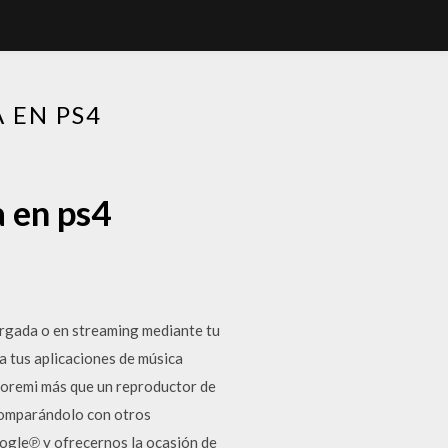
 EN PS4
 en ps4
argada o en streaming mediante tu
 tus aplicaciones de música
Doremi más que un reproductor de
 comparándolo con otros
oogle℗ y ofrecernos la ocasión de