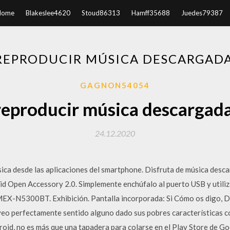
Home
Blakeslee4620
Stoud86313
Hamff35688
Juedes79387
EPRODUCIR MÚSICA DESCARGADA
GAGNON54054
eproducir música descargada
24.12.2020
ica desde las aplicaciones del smartphone. Disfruta de música desc
 Open Accessory 2.0. Simplemente enchúfalo al puerto USB y utiliza
 MEX-N5300BT. Exhibición. Pantalla incorporada: Si Cómo os digo, 
e veo perfectamente sentido alguno dado sus pobres características
oid, no es más que una tapadera para colarse en el Play Store de G