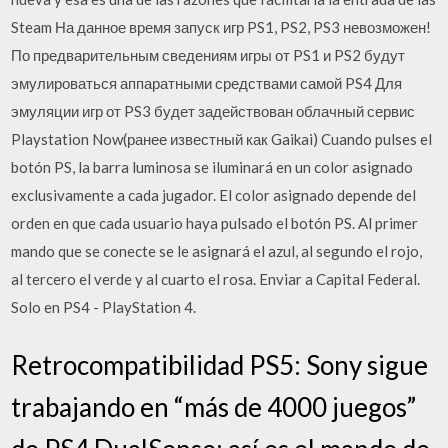
Steam На данное время запуск игр PS1, PS2, PS3 невозможен!
По предварительным сведениям игры от PS1 и PS2 будут
эмулироваться аппаратными средствами самой PS4 Для
эмуляции игр от PS3 будет задействован облачный сервис
Playstation Now(ранее известный как Gaikai) Cuando pulses el
botón PS, la barra luminosa se iluminará en un color asignado
exclusivamente a cada jugador. El color asignado depende del
orden en que cada usuario haya pulsado el botón PS. Al primer
mando que se conecte se le asignará el azul, al segundo el rojo,
al tercero el verde y al cuarto el rosa. Enviar a Capital Federal.
Solo en PS4 - PlayStation 4.
Retrocompatibilidad PS5: Sony sigue
trabajando en “más de 4000 juegos”