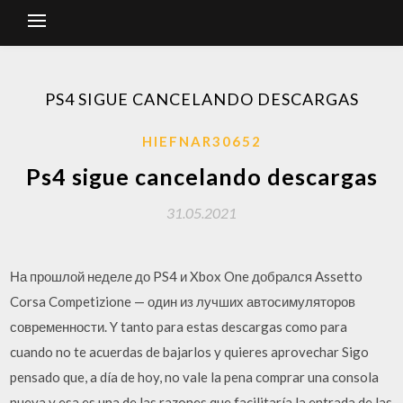
PS4 SIGUE CANCELANDO DESCARGAS
HIEFNAR30652
Ps4 sigue cancelando descargas
31.05.2021
На прошлой неделе до PS4 и Xbox One добрался Assetto
Corsa Competizione — один из лучших автосимуляторов
современности. Y tanto para estas descargas como para
cuando no te acuerdas de bajarlos y quieres aprovechar Sigo
pensado que, a día de hoy, no vale la pena comprar una consola
nueva y esa es una de las razones que facilitaría la entrada de las