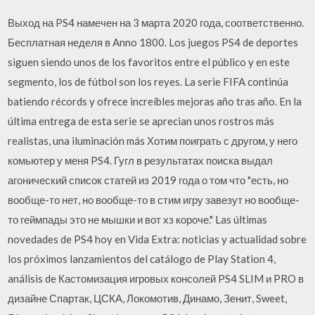
Выход на PS4 намечен на 3 марта 2020 года, соответственно.
Бесплатная неделя в Anno 1800. Los juegos PS4 de deportes
siguen siendo unos de los favoritos entre el público y en este
segmento, los de fútbol son los reyes. La serie FIFA continúa
batiendo récords y ofrece increíbles mejoras año tras año. En la
última entrega de esta serie se aprecian unos rostros más
realistas, una iluminación más Хотим поиграть с другом, у него
комьютер у меня PS4. Гугл в результатах поиска выдал
агонический список статей из 2019 года о том что "есть, но
вообще-то нет, но вообще-то в стим игру завезут но вообще-
то геймпады это не мышки и вот хз короче." Las últimas
novedades de PS4 hoy en Vida Extra: noticias y actualidad sobre
los próximos lanzamientos del catálogo de Play Station 4,
análisis de Кастомизация игровых консолей PS4 SLIM и PRO в
дизайне Спартак, ЦСКА, Локомотив, Динамо, Зенит, Sweet,