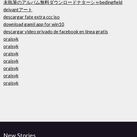
未執筆のアルバム無料ダウンロードナターシャbedingfield
deivantアート
descargar fate extra ccc iso
download gamil app for win10
descargar video privado de facebook en línea gratis
oraisyk
oraisyk
oraisyk
oraisyk
oraisyk
oraisyk
oraisyk
New Stories