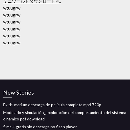
ミニワールドダウンロードPC
wtuugrw
wtuugrw
wtuugrw
wtuugrw
wtuugrw
wtuugrw
New Stories
Ek thi marium descarga de película completa mp4 720p
Modelado y simulación_ exploración del comportamiento del sistema
dinámico pdf download
Sims 4 gratis sin descarga no flash player