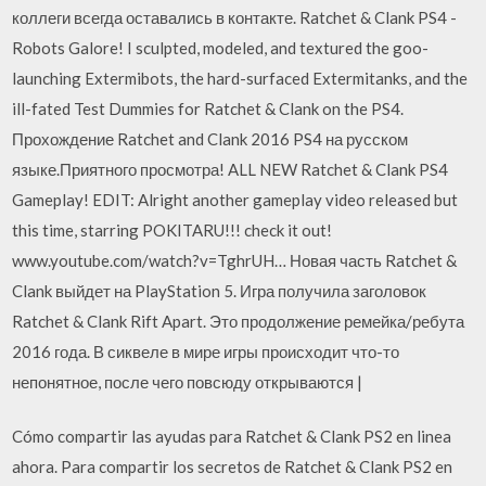
коллеги всегда оставались в контакте. Ratchet & Clank PS4 -
Robots Galore! I sculpted, modeled, and textured the goo-
launching Extermibots, the hard-surfaced Extermitanks, and the
ill-fated Test Dummies for Ratchet & Clank on the PS4.
Прохождение Ratchet and Clank 2016 PS4 на русском
языке.Приятного просмотра! ALL NEW Ratchet & Clank PS4
Gameplay! EDIT: Alright another gameplay video released but
this time, starring POKITARU!!! check it out!
www.youtube.com/watch?v=TghrUH… Новая часть Ratchet &
Clank выйдет на PlayStation 5. Игра получила заголовок
Ratchet & Clank Rift Apart. Это продолжение ремейка/ребута
2016 года. В сиквеле в мире игры происходит что-то
непонятное, после чего повсюду открываются |
Cómo compartir las ayudas para Ratchet & Clank PS2 en linea
ahora. Para compartir los secretos de Ratchet & Clank PS2 en