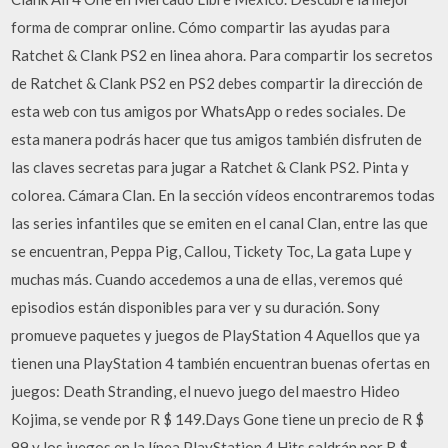
forma de comprar online. Cómo compartir las ayudas para
Ratchet & Clank PS2 en linea ahora. Para compartir los secretos
de Ratchet & Clank PS2 en PS2 debes compartir la dirección de
esta web con tus amigos por WhatsApp o redes sociales. De
esta manera podrás hacer que tus amigos también disfruten de
las claves secretas para jugar a Ratchet & Clank PS2. Pinta y
colorea. Cámara Clan. En la sección ví­deos encontraremos todas
las series infantiles que se emiten en el canal Clan, entre las que
se encuentran, Peppa Pig, Callou, Tickety Toc, La gata Lupe y
muchas más. Cuando accedemos a una de ellas, veremos qué
episodios están disponibles para ver y su duración. Sony
promueve paquetes y juegos de PlayStation 4 Aquellos que ya
tienen una PlayStation 4 también encuentran buenas ofertas en
juegos: Death Stranding, el nuevo juego del maestro Hideo
Kojima, se vende por R $ 149.Days Gone tiene un precio de R $
99 y los juegos en la línea PlayStation 4 Hits saldrán por R $