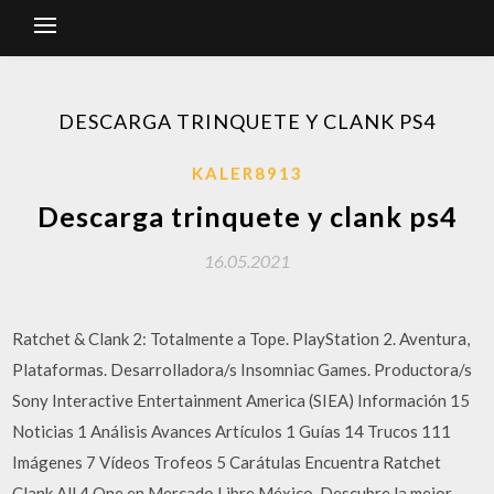
DESCARGA TRINQUETE Y CLANK PS4
KALER8913
Descarga trinquete y clank ps4
16.05.2021
Ratchet & Clank 2: Totalmente a Tope. PlayStation 2. Aventura,
Plataformas. Desarrolladora/s Insomniac Games. Productora/s
Sony Interactive Entertainment America (SIEA) Información 15
Noticias 1 Análisis Avances Artículos 1 Guías 14 Trucos 111
Imágenes 7 Vídeos Trofeos 5 Carátulas Encuentra Ratchet
Clank All 4 One en Mercado Libre México. Descubre la mejor