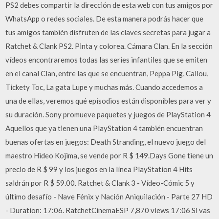
PS2 debes compartir la dirección de esta web con tus amigos por
WhatsApp o redes sociales. De esta manera podrás hacer que
tus amigos también disfruten de las claves secretas para jugar a
Ratchet & Clank PS2. Pinta y colorea. Cámara Clan. En la sección
ví­deos encontraremos todas las series infantiles que se emiten
en el canal Clan, entre las que se encuentran, Peppa Pig, Callou,
Tickety Toc, La gata Lupe y muchas más. Cuando accedemos a
una de ellas, veremos qué episodios están disponibles para ver y
su duración. Sony promueve paquetes y juegos de PlayStation 4
Aquellos que ya tienen una PlayStation 4 también encuentran
buenas ofertas en juegos: Death Stranding, el nuevo juego del
maestro Hideo Kojima, se vende por R $ 149.Days Gone tiene un
precio de R $ 99 y los juegos en la línea PlayStation 4 Hits
saldrán por R $ 59.00. Ratchet & Clank 3 - Vídeo-Cómic 5 y
último desafío - Nave Fénix y Nación Aniquilación - Parte 27 HD
- Duration: 17:06. RatchetCinemaESP 7,870 views 17:06 Si vas