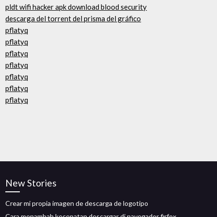
pldt wifi hacker apk download blood security
descarga del torrent del prisma del gráfico
pflatyq
pflatyq
pflatyq
pflatyq
pflatyq
pflatyq
pflatyq
New Stories
Crear mi propia imagen de descarga de logotipo
Cara menambah kecepatan descargar di navegador firfox