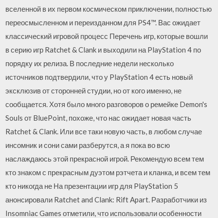
вселенной в их первом космическом приключении, полностью
переосмысленном и переизданном для PS4™. Вас ожидает
классический игровой процесс Перечень игр, которые вошли
в серию игр Ratchet & Clank и выходили на PlayStation 4 по
порядку их релиза. В последние недели несколько
источников подтвердили, что у PlayStation 4 есть новый
эксклюзив от сторонней студии, но от кого именно, не
сообщается. Хотя было много разговоров о ремейке Demon's
Souls от BluePoint, похоже, что нас ожидает новая часть
Ratchet & Clank. Или все таки новую часть, в любом случае
инсомник и сони сами разберутся, а я пока во всю
наслаждаюсь этой прекрасной игрой. Рекомендую всем тем
кто знаком с прекрасным дуэтом рэтчета и кланка, и всем тем
кто никогда не На презентации игр для PlayStation 5
анонсировали Ratchet and Clank: Rift Apart. Разработчики из
Insomniac Games отметили, что использовали особенности