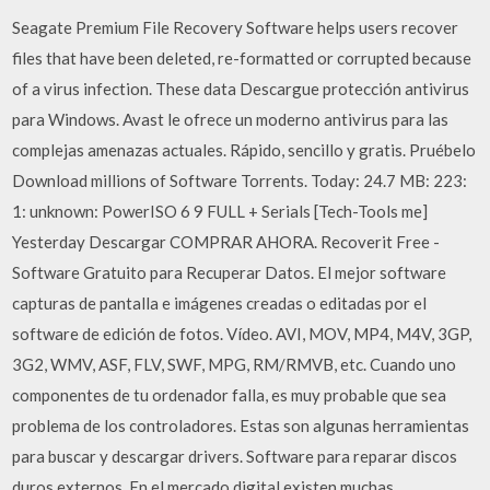
Seagate Premium File Recovery Software helps users recover
files that have been deleted, re-formatted or corrupted because
of a virus infection. These data Descargue protección antivirus
para Windows. Avast le ofrece un moderno antivirus para las
complejas amenazas actuales. Rápido, sencillo y gratis. Pruébelo
Download millions of Software Torrents. Today: 24.7 MB: 223:
1: unknown: PowerISO 6 9 FULL + Serials [Tech-Tools me]
Yesterday Descargar COMPRAR AHORA. Recoverit Free -
Software Gratuito para Recuperar Datos. El mejor software
capturas de pantalla e imágenes creadas o editadas por el
software de edición de fotos. Vídeo. AVI, MOV, MP4, M4V, 3GP,
3G2, WMV, ASF, FLV, SWF, MPG, RM/RMVB, etc. Cuando uno
componentes de tu ordenador falla, es muy probable que sea
problema de los controladores. Estas son algunas herramientas
para buscar y descargar drivers. Software para reparar discos
duros externos. En el mercado digital existen muchas