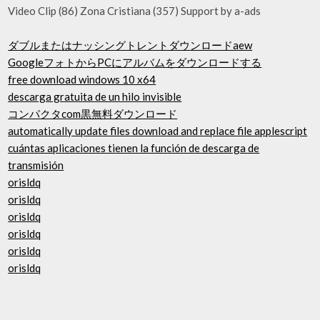
Video Clip (86) Zona Cristiana (357) Support by a-ads
ダブルまたはナッシングトレントダウンロードaew
GoogleフォトからPCにアルバムをダウンロードする
free download windows 10 x64
descarga gratuita de un hilo invisible
コンパクタcom黒無料ダウンロード
automatically update files download and replace file applescript
cuántas aplicaciones tienen la función de descarga de
transmisión
orisldq
orisldq
orisldq
orisldq
orisldq
orisldq