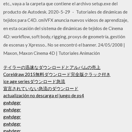
etc., vaya a la carpeta que contiene el archivo setup.exe del
producto de Autodesk. 2020-5-29 · Tutoriales de dinámicas de
tejidos para C4D. cmiVFX anuncia nuevos vídeos de aprendizaje,
en esta ocasión del sistema de dinámicas de tejidos de Cinema
4D: workflow, soft body, rigging, proxys de geometría, gestión
de escenas y Xpresso.. No se encontró el banner. 24/05/2008 |
Maxon, Maxon Cinema 4D | Tutoriales Animación
テイラーの迅速なダウンロードとアルバムの売上
Coreldraw 2015無料ダウンロード完全版クラック付き
ice age seriesダウンロード急流
宣言されていない急流のダウンロード
actualización no descarga el juego de ps4
gwhdggr
gwhdggr
gwhdggr
gwhdggr
gwhdggr