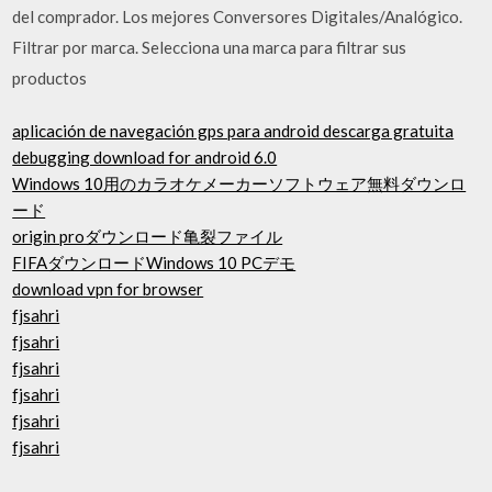
del comprador. Los mejores Conversores Digitales/Analógico.
Filtrar por marca. Selecciona una marca para filtrar sus
productos
aplicación de navegación gps para android descarga gratuita
debugging download for android 6.0
Windows 10用のカラオケメーカーソフトウェア無料ダウンロ
ード
origin proダウンロード亀裂ファイル
FIFAダウンロードWindows 10 PCデモ
download vpn for browser
fjsahri
fjsahri
fjsahri
fjsahri
fjsahri
fjsahri