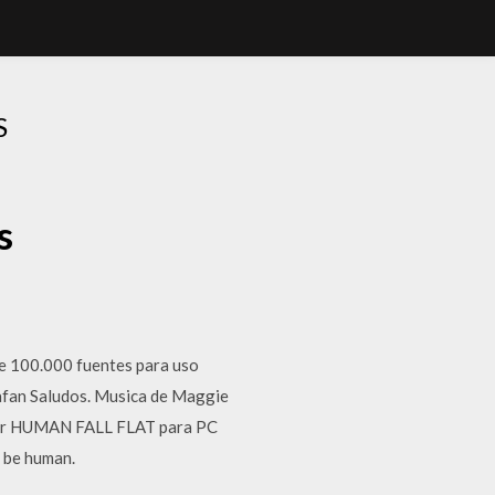
S
s
de 100.000 fuentes para uso
afan Saludos. Musica de Maggie
argar HUMAN FALL FLAT para PC
 be human.