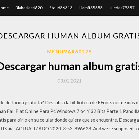
Home
Blakeslee4620
Stoud86313
Hamff35688
Juedes79387
DESCARGAR HUMAN ALBUM GRATI
MENJIVAR60275
Descargar human album grati
03.02.2021
lo de forma gratuita? Descubra la biblioteca de FFonts.net de más 
n Fall Flat Online Para Pc Windows 7 64 Y 32 Bits Parte 1 Pandill
is para oirlo en su celular donde quiera que se encuentre. Desc
 🔥 | ACTUALIZADO 2020. 3:53. 896628. And we're supposed to