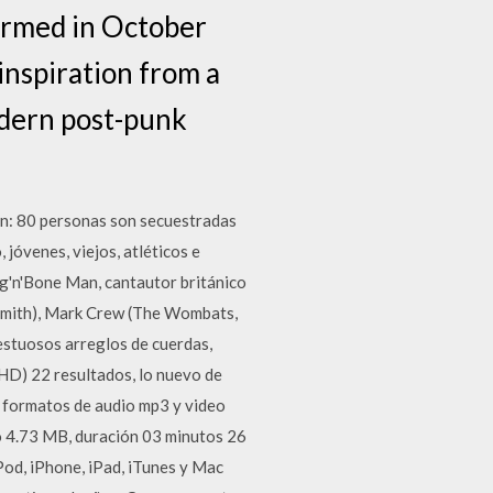
ormed in October
inspiration from a
odern post-punk
n: 80 personas son secuestradas
jóvenes, viejos, atléticos e
ag'n'Bone Man, cantautor británico
 Smith), Mark Crew (The Wombats,
jestuosos arreglos de cuerdas,
HD) 22 resultados, lo nuevo de
 formatos de audio mp3 y video
4.73 MB, duración 03 minutos 26
od, iPhone, iPad, iTunes y Mac