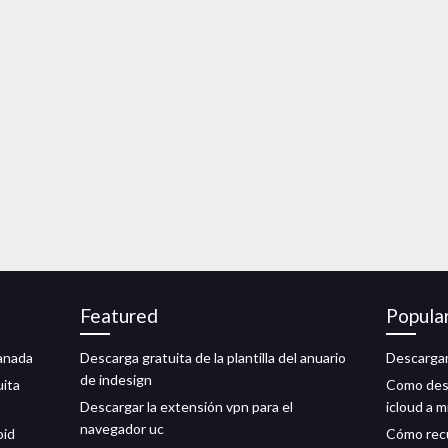
Featured
Popula
ranada
Descarga gratuita de la plantilla del anuario
Descargar
de indesign
uita
Como desc
Descargar la extensión vpn para el
icloud a m
navegador uc
oid
Cómo recu