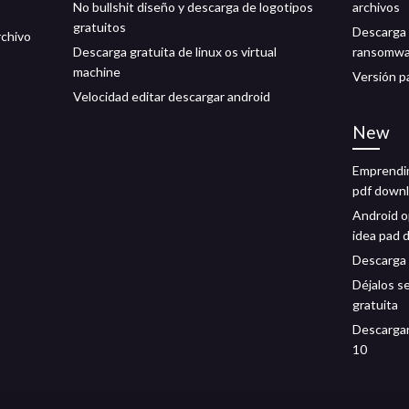
No bullshit diseño y descarga de logotipos
archivos
gratuitos
Descarga 
rchivo
Descarga gratuita de linux os virtual
ransomwa
machine
Versión p
Velocidad editar descargar android
New
Emprendi
pdf down
Android op
idea pad 
Descarga 
Déjalos s
gratuita
Descargar
10