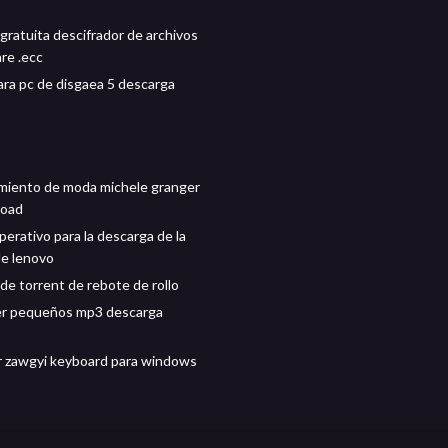
gratuita descifrador de archivos
re .ecc
ara pc de disgaea 5 descarga
miento de moda michele granger
load
erativo para la descarga de la
de lenovo
de torrent de rebote de rollo
er pequeños mp3 descarga
 zawgyi keyboard para windows