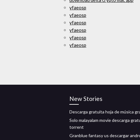
download delta crypto mac app
yfaeosp
yfaeosp
yfaeosp
yfaeosp
yfaeosp
yfaeosp
New Stories
Descarga gratuita hoja de música g
Solo malayalam movie descarga grat
torrent
Granblue fantasy us descargar andr