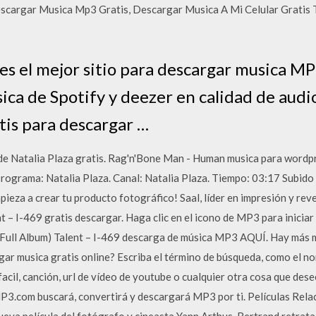
cargar Musica Mp3 Gratis, Descargar Musica A Mi Celular Gratis 
s el mejor sitio para descargar musica MP
ica de Spotify y deezer en calidad de aud
tis para descargar …
 de Natalia Plaza gratis. Rag'n'Bone Man - Human musica para wordp
ograma: Natalia Plaza. Canal: Natalia Plaza. Tiempo: 03:17 Subid
ieza a crear tu producto fotográfico! Saal, líder en impresión y rev
 ‎– I-469 gratis descargar. Haga clic en el icono de MP3 para inicia
ull Album) Talent ‎– I-469 descarga de música MP3 AQUÍ. Hay más mi
r musica gratis online? Escriba el término de búsqueda, como el no
facil, canción, url de vídeo de youtube o cualquier otra cosa que desee
.com buscará, convertirá y descargará MP3 por ti. Películas Rel
ueva película del fotógrafo y cineasta Yann Arthus-Bertrand retrata