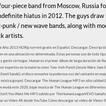
 four-piece band from Moscow, Russia f
definite hiatus in 2012. The guys draw 
st-punk / new wave bands, along with m
k artists.
 Año 2013 HDRip torrent gratis en Español. Descargar. Descripció
en en una ubicación no determinada. Estas personas son de todo tipo, 
o y gente sin hogar. Human es el primer álbum de larga duración de R
 por expertos en la materia como Two-Inch Punch (Jessie Ware, Sam
 Emeli Sandé), el disco envuelve la poderosa voz del cantante en ma
a música gospel. Descargar The Human League MP3 en alta calidad (
 de moda este 2020, bajar musica de The Human League en diferentes
- Don't You Want Me MP3 subido por TheHumanLeagueVEVO tamaño 
ar un Video 4K desde YouTube Cómo descargar un video de Vimeo iP