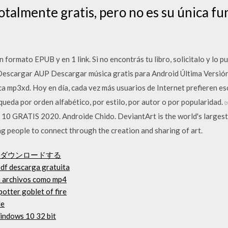
talmente gratis, pero no es su única fu
 formato EPUB y en 1 link. Si no encontrás tu libro, solicitalo y lo 
 Descargar AUP Descargar música gratis para Android Última Versió
a mp3xd. Hoy en día, cada vez más usuarios de Internet prefieren e
queda por orden alfabético, por estilo, por autor o por popularidad
y 10 GRATIS 2020. Androide Chido. DeviantArt is the world's largest
ing people to connect through the creation and sharing of art.
イルをダウンロードする
pdf descarga gratuita
a archivos como mp4
potter goblet of fire
le
windows 10 32 bit