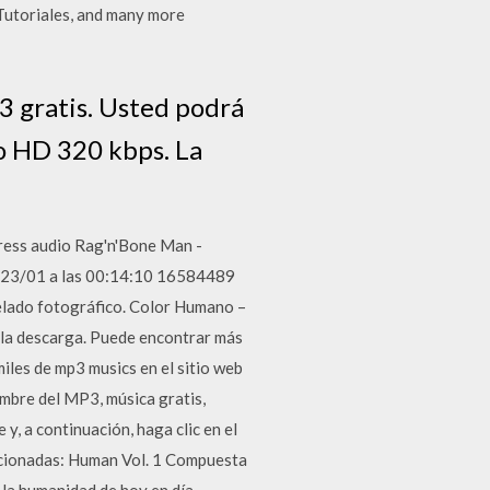
Tutoriales, and many more
3 gratis. Usted podrá
io HD 320 kbps. La
ress audio Rag'n'Bone Man -
o 23/01 a las 00:14:10 16584489
elado fotográfico. Color Humano ‎–
r la descarga. Puede encontrar más
les de mp3 musics en el sitio web
mbre del MP3, música gratis,
 y, a continuación, haga clic en el
acionadas: Human Vol. 1 Compuesta
 la humanidad de hoy en día.