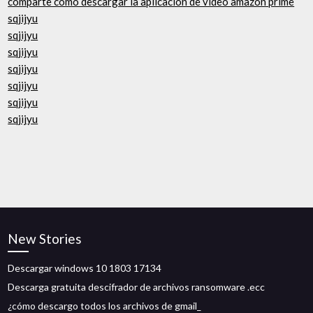
comparte cómo descargar la aplicación de video amazon prime
sqjijyu
sqjijyu
sqjijyu
sqjijyu
sqjijyu
sqjijyu
sqjijyu
New Stories
Descargar windows 10 1803 17134
Descarga gratuita descifrador de archivos ransomware .ecc
¿cómo descargo todos los archivos de gmail_