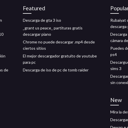
Featured
Popula
ón
Descarga de gta 3 iso
Rubaiyat 
descarga 
_grant us peace_ partituras gratis
10
descargar piano
Descarga 
cámara de
Chrome no puede descargar .mp4 desde
ciertos sitios
Puedes de
ps4
sión
El mejor descargador gratuito de youtube
para pc
Descargue
sims 3
as de
Descarga de iso de pc de tomb raider
Descargar
sin conex
New
Mira la de
Descargar
Dewan e g