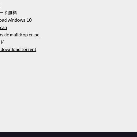
d
ロード無料
load windows 10
scan
s de maildrop en pc_
ド
 download torrent