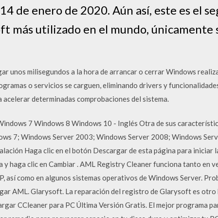
14 de enero de 2020. Aún así, este es el s
ft más utilizado en el mundo, únicamente 
ar unos milisegundos a la hora de arrancar o cerrar Windows realiz
gramas o servicios se carguen, eliminando drivers y funcionalidade
a acelerar determinadas comprobaciones del sistema.
ndows 7 Windows 8 Windows 10 - Inglés Otra de sus característica
ows 7; Windows Server 2003; Windows Server 2008; Windows Serv
ación Haga clic en el botón Descargar de esta página para iniciar la
ma y haga clic en Cambiar . AML Registry Cleaner funciona tanto en v
 XP, así como en algunos sistemas operativos de Windows Server. Pr
 AML. Glarysoft. La reparación del registro de Glarysoft es otro 
argar CCleaner para PC Última Versión Gratis. El mejor programa par