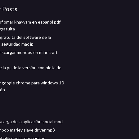
r Posts
of omar khayyam en español pdf
gratuita
gratuita del software de la
 seguridad mac ip
scargar mundos en minecraft
 la pc de la versión completa de
 google chrome para windows 10
ión
scarga de la aplicación social mod
 bob marley slave driver mp3
halib descargar para pc