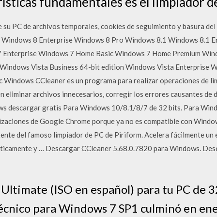
ísticas fundamentales es el limpiador de
 su PC de archivos temporales, cookies de seguimiento y basura del
s 8 Windows 8 Enterprise Windows 8 Pro Windows 8.1 Windows 8.1 E
7 Enterprise Windows 7 Home Basic Windows 7 Home Premium Win
Windows Vista Business 64-bit edition Windows Vista Enterprise W
 Windows CCleaner es un programa para realizar operaciones de limp
n eliminar archivos innecesarios, corregir los errores causantes de
ws descargar gratis Para Windows 10/8.1/8/7 de 32 bits. Para Wind
alizaciones de Google Chrome porque ya no es compatible con Wind
ente del famoso limpiador de PC de Piriform. Acelera fácilmente un 
máticamente y … Descargar CCleaner 5.68.0.7820 para Windows. Desc
timate (ISO en español) para tu PC de 32 
 técnico para Windows 7 SP1 culminó en ene