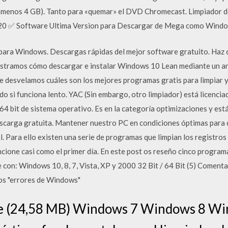
al menos 4 GB). Tanto para «quemar» el DVD Chromecast. Limpiador 
0 ✅ Software Ultima Version para Descargar de Mega como Windows
ara Windows. Descargas rápidas del mejor software gratuito. Haz c
stramos cómo descargar e instalar Windows 10 Lean mediante un ar
e desvelamos cuáles son los mejores programas gratis para limpiar y
 si funciona lento. YAC (Sin embargo, otro limpiador) está licenci
64 bit de sistema operativo. Es en la categoría optimizaciones y est
scarga gratuita. Mantener nuestro PC en condiciones óptimas para c
l. Para ello existen una serie de programas que limpian los registros
cione casi como el primer día. En este post os reseño cinco program
con: Windows 10, 8, 7, Vista, XP y 2000 32 Bit / 64 Bit (5) Comen
los "errores de Windows"
 (24,58 MB) Windows 7 Windows 8 Win