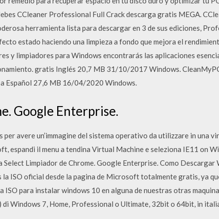
jor remedio para recuperar espacio en tu disco duro y optimizar tu 
debes CCleaner Professional Full Crack descarga gratis MEGA. CCle
derosa herramienta lista para descargar en 3 de sus ediciones, Prof
rfecto estado haciendo una limpieza a fondo que mejora el rendimie
res y limpiadores para Windows encontrarás las aplicaciones esenc
ionamiento. gratis Inglés 20,7 MB 31/10/2017 Windows. CleanMyPC 
eba Español 27,6 MB 16/04/2020 Windows.
e. Google Enterprise.
 per avere un’immagine del sistema operativo da utilizzare in una vir
oft, espandi il menu a tendina Virtual Machine e seleziona IE11 on Wi
na Select Limpiador de Chrome. Google Enterprise. Como Descargar
a ISO oficial desde la pagina de Microsoft totalmente gratis, ya qu
sa ISO para instalar windows 10 en alguna de nuestras otras maquin
SO) di Windows 7, Home, Professional o Ultimate, 32bit o 64bit, in itali