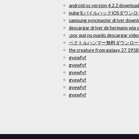
android os version 4.2.2 downloa
pubgモバイルハックiOSダウン
samsung syncmaster driver down
descargar driver de hermano wia 
¿por qué no puedo descargar video
ベクトルハンマー無料ダウンロー
the creature from galaxy 27 1958
gyewfyf
gyewfyf
gyewfyf
gyewfyf
gyewfyf
gyewfyf