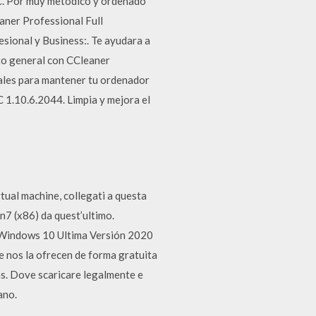
PC. Por muy metódico y ordenado
aner Professional Full
esional y Business:. Te ayudara a
nto general con CCleaner
iales para mantener tu ordenador
1.10.6.2044. Limpia y mejora el
tual machine, collegati a questa
n7 (x86) da quest’ultimo.
 Windows 10 Ultima Versión 2020
e nos la ofrecen de forma gratuita
as. Dove scaricare legalmente e
ano.