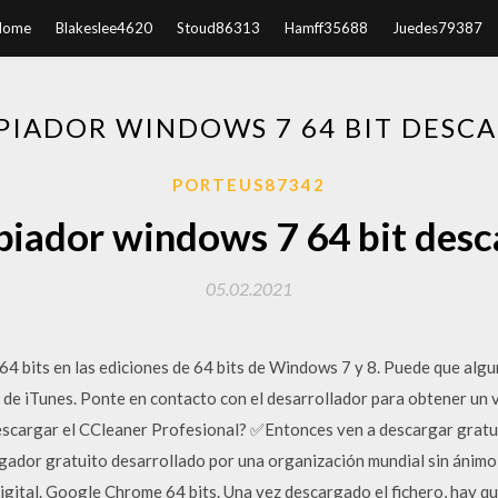
Home
Blakeslee4620
Stoud86313
Hamff35688
Juedes79387
PIADOR WINDOWS 7 64 BIT DESC
PORTEUS87342
piador windows 7 64 bit desc
05.02.2021
64 bits en las ediciones de 64 bits de Windows 7 y 8. Puede que alg
 de iTunes. Ponte en contacto con el desarrollador para obtener un 
escargar el CCleaner Profesional? ✅Entonces ven a descargar grat
gador gratuito desarrollado por una organización mundial sin ánimo 
 digital. Google Chrome 64 bits. Una vez descargado el fichero, hay 