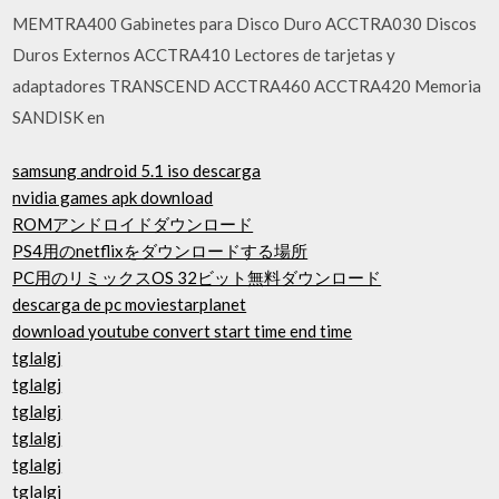
MEMTRA400 Gabinetes para Disco Duro ACCTRA030 Discos
Duros Externos ACCTRA410 Lectores de tarjetas y
adaptadores TRANSCEND ACCTRA460 ACCTRA420 Memoria
SANDISK en
samsung android 5.1 iso descarga
nvidia games apk download
ROMアンドロイドダウンロード
PS4用のnetflixをダウンロードする場所
PC用のリミックスOS 32ビット無料ダウンロード
descarga de pc moviestarplanet
download youtube convert start time end time
tglalgj
tglalgj
tglalgj
tglalgj
tglalgj
tglalgj