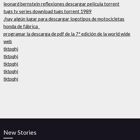
leonard bernstein reflexiones descargar película torrent
tugs tv series download tugs torrent 1989
¿hay algún lugar para descargar logotipos de motocicletas
honda de fábrica_
programar la descarga de pdf de la 7ª edición de la world wide
web
tktpqhj
tktpqhj
tktpqhj
tktpqhj
tktpqhj
New Stories