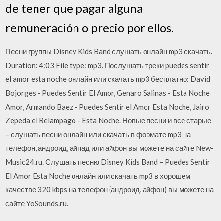
de tener que pagar alguna
remuneración o precio por ellos.
Песни группы Disney Kids Band слушать онлайн mp3 скачать.
Duration: 4:03 File type: mp3. Послушать треки puedes sentir
el amor esta noche онлайн или скачать mp3 бесплатно: David
Bojorges - Puedes Sentir El Amor, Genaro Salinas - Esta Noche
Amor, Armando Baez - Puedes Sentir el Amor Esta Noche, Jairo
Zepeda el Relampago - Esta Noche. Новые песни и все старые
– слушать песни онлайн или скачать в формате mp3 на
телефон, андроид, айпад или айфон вы можете на сайте New-
Music24.ru. Слушать песню Disney Kids Band – Puedes Sentir
El Amor Esta Noche онлайн или скачать mp3 в хорошем
качестве 320 kbps на телефон (андроид, айфон) вы можете на
сайте YoSounds.ru.