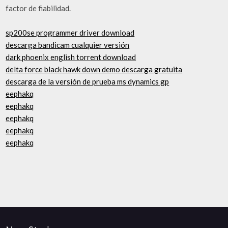
factor de fiabilidad.
sp200se programmer driver download
descarga bandicam cualquier versión
dark phoenix english torrent download
delta force black hawk down demo descarga gratuita
descarga de la versión de prueba ms dynamics gp
eephakq
eephakq
eephakq
eephakq
eephakq