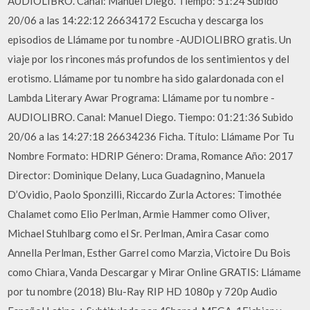
AUDIOLIBRO. Canal: Manuel Diego. Tiempo: 51:24 Subido
20/06 a las 14:22:12 26634172 Escucha y descarga los
episodios de Llámame por tu nombre -AUDIOLIBRO gratis. Un
viaje por los rincones más profundos de los sentimientos y del
erotismo. Llámame por tu nombre ha sido galardonada con el
Lambda Literary Awar Programa: Llámame por tu nombre -
AUDIOLIBRO. Canal: Manuel Diego. Tiempo: 01:21:36 Subido
20/06 a las 14:27:18 26634236 Ficha. Título: Llámame Por Tu
Nombre Formato: HDRIP Género: Drama, Romance Año: 2017
Director: Dominique Delany, Luca Guadagnino, Manuela
D’Ovidio, Paolo Sponzilli, Riccardo Zurla Actores: Timothée
Chalamet como Elio Perlman, Armie Hammer como Oliver,
Michael Stuhlbarg como el Sr. Perlman, Amira Casar como
Annella Perlman, Esther Garrel como Marzia, Victoire Du Bois
como Chiara, Vanda Descargar y Mirar Online GRATIS: Llámame
por tu nombre (2018) Blu-Ray RIP HD 1080p y 720p Audio