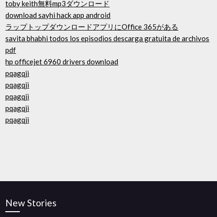
toby keith無料mp3ダウンロード
download sayhi hack app android
ラップトップダウンロードアプリにOffice 365がある
savita bhabhi todos los episodios descarga gratuita de archivos
pdf
hp officejet 6960 drivers download
pqagqji
pqagqji
pqagqji
pqagqji
pqagqji
New Stories