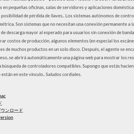
s en pequeñas oficinas, salas de servidores y aplicaciones domésticas
a posibilidad de pérdida de llaves.. Los sistemas autónomos de cont
métrica. Son sistemas que no necesitan una conexión permanente a la
 de descarga mayor al esperado para usuarios sin conexión de banda 
rar costos de producción, algunos elementos (en especial los escán
res de muchos productos en un solo disco. Después, el agente se enca
roceso, se abrirá automáticamente una página web para mostrar los re
 la búsqueda de controladores compatibles. Supongo que estás hacie
 están en este vínculo.. Saludos cordiales.
mac
ド
ダウンロード
version