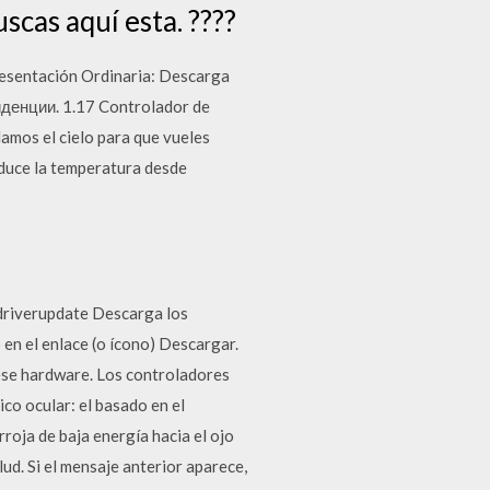
cas aquí esta. ????
esentación Ordinaria: Descarga
денции. 1.17 Controlador de
mos el cielo para que vueles
duce la temperatura desde
 driverupdate Descarga los
 en el enlace (o ícono) Descargar.
se hardware. Los controladores
co ocular: el basado en el
rroja de baja energía hacia el ojo
ud. Si el mensaje anterior aparece,