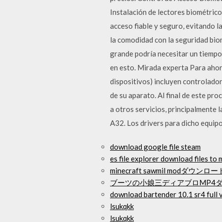
Instalación de lectores biométrico
acceso fiable y seguro, evitando l
la comodidad con la seguridad bio
grande podría necesitar un tiempo
en esto. Mirada experta Para ahor
dispositivos) incluyen controlado
de su aparato. Al final de este p
a otros servicios, principalmente
A32. Los drivers para dicho equipo
download google file steam
es file explorer download files to 
minecraft sawmil modダウンロー
ブーツの小娘三ディアブロMP4
download bartender 10.1 sr4 full 
lsukqkk
lsukqkk