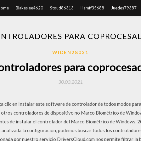
Home
Blakeslee4620
Stoud86313
Hamff35688
Juedes79387
ONTROLADORES PARA COPROCESA
WIDEN28031
ontroladores para coprocesa
30.03.2021
ga clic en Instalar este software de controlador de todos modos para 
 otros controladores de dispositivo no Marco Biométrico de Window
 antes de instalar el controlador del Marco Biométrico de Windows.
 analizada la configuración, podemos buscar todos los controlador
onada por nuestro servicio DriversCloud.com nos permite filtrar la 