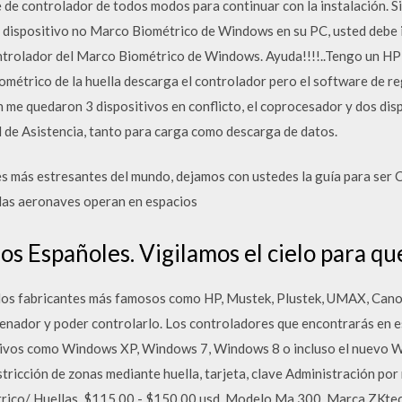
e de controlador de todos modos para continuar con la instalación. S
 dispositivo no Marco Biométrico de Windows en su PC, usted debe i
controlador del Marco Biométrico de Windows. Ayuda!!!!..Tengo un HP
ométrico de la huella descarga el controlador pero el software de re
ón me quedaron 3 dispositivos en conflicto, el coprocesador y dos di
l de Asistencia, tanto para carga como descarga de datos.
s más estresantes del mundo, dejamos con ustedes la guía para ser 
las aeronaves operan en espacios
s Españoles. Vigilamos el cielo para qu
os fabricantes más famosos como HP, Mustek, Plustek, UMAX, Canon,
denador y poder controlarlo. Los controladores que encontrarás en 
tivos como Windows XP, Windows 7, Windows 8 o incluso el nuevo 
tricción de zonas mediante huella, tarjeta, clave Administración po
trico/ Huellas. $115.00 - $150.00 usd. Modelo Ma 300. Marca ZKtec