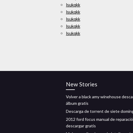
lsukqkk
lsukqkk
lsukqkk
lsukqkk
lsukqkk
New Stories
Volver a black amy winehouse desca
álbum gratis
Descarga de torrent de siete domin
2012 ford focus manual de reparaci
descargar gratis