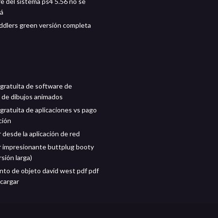
re del sistema ps4 5.56 no se
rá
iddlers green versión completa
gratuita de software de
 de dibujos animados
gratuita de aplicaciones vs pago
ción
 desde la aplicación de red
 impresionante buttplug booty
sión larga)
to de objeto david west pdf pdf
scargar