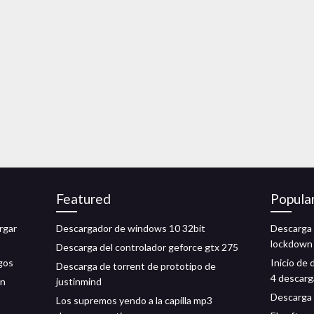
Featured
Popula
rgar
Descargador de windows 10 32bit
Descarga 
lockdown
Descarga del controlador geforce gtx 275
gos
Inicio de 
Descarga de torrent de prototipo de
4 descarga
ón
justinmind
Descarga 
Los supremos yendo a la capilla mp3