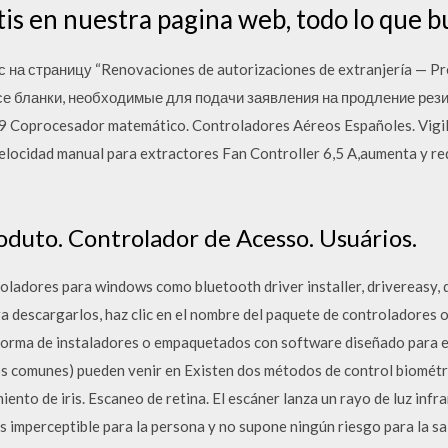
s en nuestra pagina web, todo lo que bus
а страницу “Renovaciones de autorizaciones de extranjería — Pr
 все бланки, необходимые для подачи заявления на продление рези
9 Coprocesador matemático. Controladores Aéreos Españoles. Vigila
elocidad manual para extractores Fan Controller 6,5 A,aumenta y re
oduto. Controlador de Acesso. Usuários.
ladores para windows como bluetooth driver installer, drivereasy,
a descargarlos, haz clic en el nombre del paquete de controladores o
orma de instaladores o empaquetados con software diseñado para e
os comunes) pueden venir en Existen dos métodos de control biométri
iento de iris. Escaneo de retina. El escáner lanza un rayo de luz infra
es imperceptible para la persona y no supone ningún riesgo para la sal