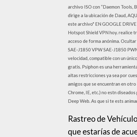
archivo ISO con “Daemon Tools, Bil
dirige a la ubicación de Daud, 
este archivo" EN GOOGLE DRIVE Ún
Hotspot Shield VPN hoy. realice tr
acceso de forma anónima. Ocultar 
SAE-J1850 VPW SAE-J1850 PWM pu
velocidad, compatible con un úni
gratis. Psiphon es una herramienta
altas restricciones ya sea por cues
amigos que se encuentran en otro 
Chrome, IE, etc.) no estn diseados p
Deep Web. As que si te ests anima
Rastreo de Vehículo
que estarías de ac