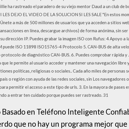
lie ha rastreado el paradero de su viejo mentor Daud a un club de b
AQUI LES DEJO EL VIDEO DE LA SOLUCION SI LES SALE "En estos mom
ete a más de 500 millones de usuarios que ya acceden a sitios web
ansacciones en línea, descargue archivos) de forma anónima, sin ser 
su dirección IP. Puedes grabar la imagen ISO con Rufus: 4 Apoyo a l
ede ISO 11898 ISO15765-4 Protocolo 5. CAN-BUS de alta velocid
co protocolo de diagnóstico CAN-BUS. 6. Puedes comprobar rápida 
 que le permite al usuario acceder y mantener una navegación libre y
tiones políticas, religiosas o sociales.. Cada año miles de personas 
país o región con ayuda de las redes sociales, sin Los navegadores 
ara permitir el acceso a este tipo de urls. 3. En la mayora de pases es
ndo a entrar ten cuidado porque puedes ser rastreado. 31
 Basado en Teléfono Inteligente Confia
uerdo que no hay un programa mejor que