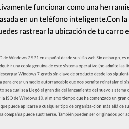
tivamente funcionar como una herramie
asada en un teléfono inteligente.Con la 
edes rastrear la ubicación de tu carro 
O de Windows 7 SP1 en español desde su sitio web.Sin embargo, es n
quirir una copia genuina de este sistema operativo (no admite las lic
s descargar Windows 7 gratis sin clave de producto desde los siguie
a para crear un medio autorrancable que nos permita reinstalar el s
o sea cual sea Llegó el gran día del lanzamiento del nuevo sistema o
ar la ISO de Windows 10, al mismo tiempo que ha comenzado un gran
r que puede aplicarse a cualquier tipo de organiza-ción, más allá de 
na compañía puede sustraerse. También pueden ser originados por ac