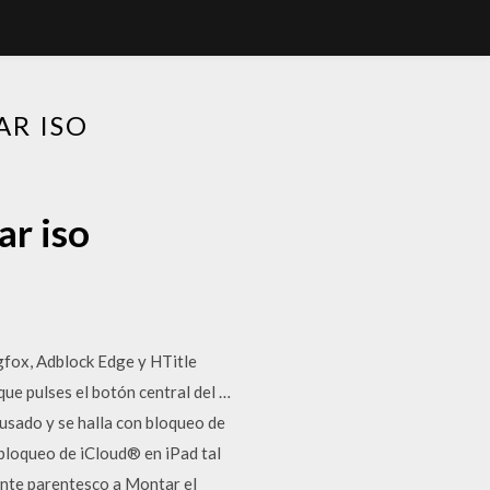
AR ISO
ar iso
agfox, Adblock Edge y HTitle
ue pulses el botón central del …
 usado y se halla con bloqueo de
 bloqueo de iCloud® en iPad tal
tante parentesco a Montar el