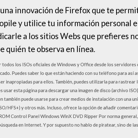
 una innovación de Firefox que te permi
pile y utilice tu información personal en 
icarle a los sitios Webs que prefieres n
 quién te observa en línea.
 todos los ISOs oficiales de Windows y Office desde los servidores 
cado. Puedes saber lo que están haciendo con su teléfono para así a
r inapropiadas para ellos. También, puedes utilizarla para rastrear 
 usar esta página para descargar una imagen de disco (archivo ISO) 
n también puede usarse para crear medios de instalación con una uni
O/HFS+) y otros más. Incluso, ofrece la opción de añadir comentarios
-ROM Control Panel Windows WinX DVD Ripper Por norma general, 
squeda en Internet. Y por supuesto no hablo de piratear, sino de las