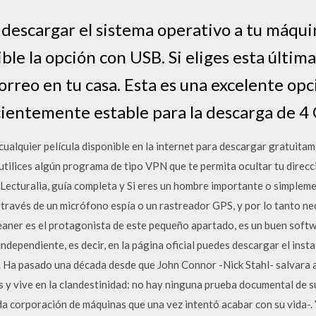
descargar el sistema operativo a tu máqu
ble la opción con USB. Si eliges esta última
reo en tu casa. Esta es una excelente opci
icientemente estable para la descarga de 4
cualquier película disponible en la internet para descargar gratuita
tilices algún programa de tipo VPN que te permita ocultar tu direcci
 Lecturalia, guía completa y Si eres un hombre importante o simplem
 través de un micrófono espía o un rastreador GPS, y por lo tanto n
eaner es el protagonista de este pequeño apartado, es un buen softw
ependiente, es decir, en la página oficial puedes descargar el insta
. Ha pasado una década desde que John Connor -Nick Stahl- salvara a
s y vive en la clandestinidad: no hay ninguna prueba documental de su
ada corporación de máquinas que una vez intentó acabar con su vida-.