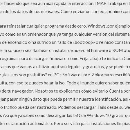
or haciendo que sea aún más rápida la interacción. IMAP Trabaja en 
ión de los datos de tus mensajes. Cómo enviar un correo anónimo con 
ara reinstalar cualquier programa desde cero. Windows, por ejemplo
evo como en un ordenador que ya tenga cualquier versión del sistema 
o de encendido o ha sufrido un fallo de «bootloop» o reinicio consta
 la solución sea flashear o instalar de nuevo el firmware o ROM ofic
rogramas para descargar firmware, como Frija, abajo te indico la Có
amas que vamos a utilizar aquí son legales y gratuitos, y se pueden
 ¿las isos son gratuitas? en PC › Software libre. Zokormazo escrib
ita, con eso te puedes bajar la iso. Todo el mundo quiere saber quién 
s de tu navegador. Nosotros te explicamos cómo evitarlo Cuenta por
ejan pasar ningún dato que pueda permitir nuestra identificación, as
ro tráfico pueda ser rastreado. Podemos descargar Tails desde su web
 Así que ya sabes cómo descargar las ISO de Windows 10 gratis, que
de restauración automático. Pero servirán para instalaciones limpia