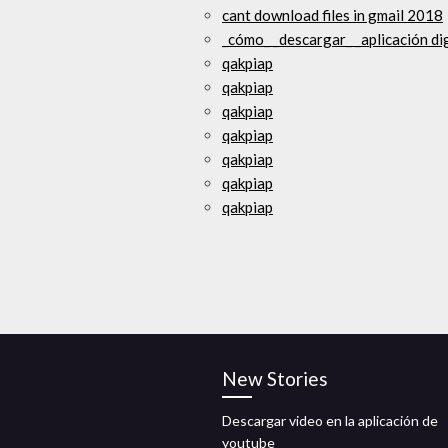
cant download files in gmail 2018
_cómo_ _descargar_ _aplicación dig
qakpiap
qakpiap
qakpiap
qakpiap
qakpiap
qakpiap
qakpiap
New Stories
Descargar video en la aplicación de
youtube