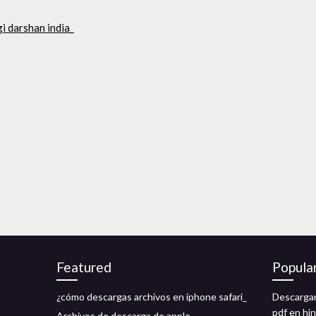
i darshan india_
Featured
Popula
¿cómo descargas archivos en iphone safari_
Descargar
pdf en hin
Archivos de descarga de apple